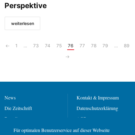
Perspektive
weiterlesen
1
…
73
74
75
76
77
78
79
…
89
News
Kontakt & Impressum
Die Zeitschrift
Datenschutzerklärung
Bestellung
AGBs
Mediadaten
Für optimalen Benutzerservice auf dieser Webseite