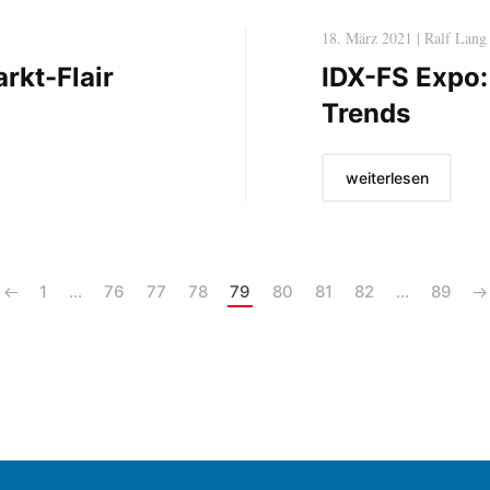
18. März 2021 | Ralf Lang
rkt-Flair
IDX-FS Expo:
Trends
weiterlesen
1
…
76
77
78
79
80
81
82
…
89