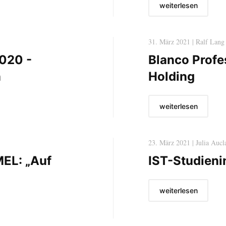
weiterlesen
31. März 2021 | Ralf Lang
020 -
Blanco Profe
n
Holding
weiterlesen
23. März 2021 | Julia Aucl
EL: „Auf
IST-Studienin
weiterlesen