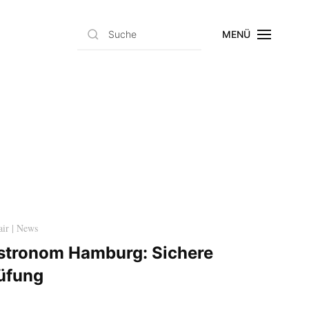
MENÜ
air | News
stronom Hamburg: Sichere
üfung