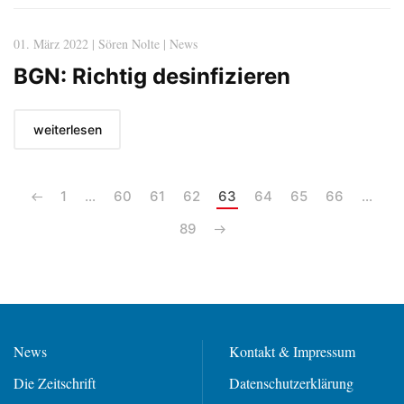
01. März 2022 | Sören Nolte | News
BGN: Richtig desinfizieren
weiterlesen
1
…
60
61
62
63
64
65
66
…
89
News
Kontakt & Impressum
Die Zeitschrift
Datenschutzerklärung